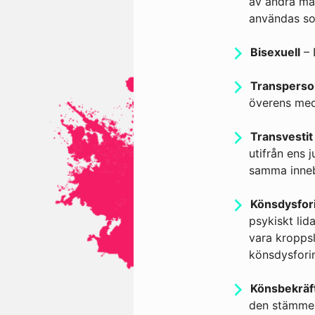
av andra mä
användas so
Bisexuell
– 
Transperso
överens med 
Transvestit
utifrån ens 
samma inne
Könsdysfor
psykiskt lid
vara kroppsl
könsdysfori
Könsbekräf
den stämmer