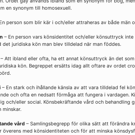
n. Ordet gay används ibland som en synonym för bög, me
m en synonym till homosexuell.
En person som blir kär i och/eller attraheras av både män o
n
– En person vars könsidentitet och/eller könsuttryck int
det juridiska kön man blev tilldelad när man föddes.
– Att ibland eller ofta, ha ett annat könsuttryck än det som
juridiska kön. Begreppet ersätts idag allt oftare av ordet c
börd.
i
– En stark och ihållande känsla av att vara tilldelad fel kön
ande och ofta en nedsatt förmåga att fungera i vardagen. K
ig och/eller social. Könsbekräftande vård och behandling g
n minskar.
tande vård
– Samlingsbegrepp för olika sätt att förändra k
 överens med könsidentiteten och för att minska könsdysf