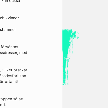
n kan också
ch kvinnor.
e stämmer
 förväntas
rossdresser, med
, vilket orsakar
önsdysfori kan
ör ofta att
roppen så att
ori.