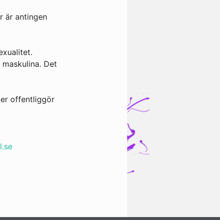
r är antingen
xualitet.
 maskulina. Det
er offentliggör
l.se