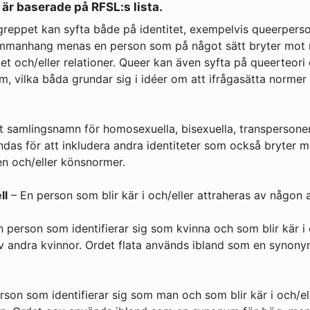
 är baserade på RFSL:s lista.
reppet kan syfta både på identitet, exempelvis queerperson
ammanhang menas en person som på något sätt bryter mot 
tet och/eller relationer. Queer kan även syfta på queerteori 
m, vilka båda grundar sig i idéer om att ifrågasätta normer
t samlingsnamn för homosexuella, bisexuella, transpersoner
das för att inkludera andra identiteter som också bryter m
n och/eller könsnormer.
ll
– En person som blir kär i och/eller attraheras av någo
 person som identifierar sig som kvinna och som blir kär i 
v andra kvinnor. Ordet flata används ibland som en synonym
son som identifierar sig som man och som blir kär i och/el