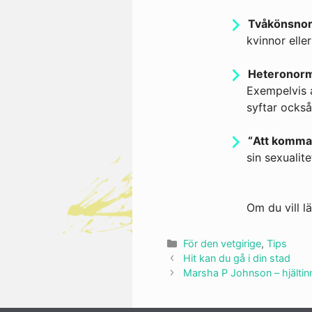
Tvåkönsno
kvinnor ell
Heteronorm
Exempelvis a
syftar också
“Att komma
sin sexualite
Om du vill l
Kategorier
För den vetgirige
,
Tips
Hit kan du gå i din stad
Marsha P Johnson – hjältin