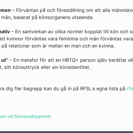
rmen
– Förväntan på och föreställning om att alla människo
er män, baserat på könsorganens utseende.
ativ
– En samverkan av olika normer kopplat till kön och se
tt kvinnor förväntas vara feminina och män förväntas vara
 på relationer som är mellan en man och en kvinna.
 ut”
– En metafor för att en HBTQ+ person själv berättar ell
t, sitt könsuttryck eller sin könsidentitet.
ära dig fler begrepp kan du gå in på RFSL:s egna lista på
rfs
nan vid Stonewallupproret