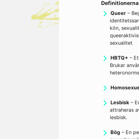
Definitionerna
Queer
– Beg
identitetss
kön, sexuali
queeraktivis
sexualitet
HBTQ+
– Et
Brukar använ
heteronorme
Homosexue
Lesbisk
– En
attraheras a
lesbisk.
Bög
– En per