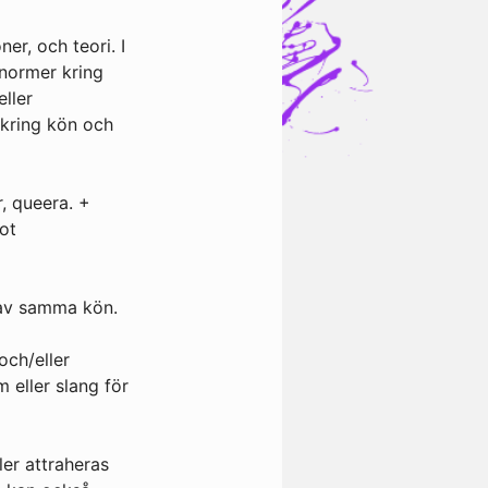
er, och teori. I
normer kring
eller
 kring kön och
, queera. +
ot
n av samma kön.
och/eller
 eller slang för
ler attraheras