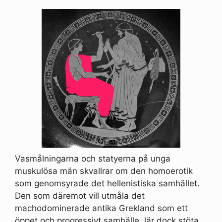
Vasmålningarna och statyerna på unga
muskulösa män skvallrar om den homoerotik
som genomsyrade det hellenistiska samhället.
Den som däremot vill utmåla det
machodominerade antika Grekland som ett
öppet och progressivt samhälle, lär dock stöta