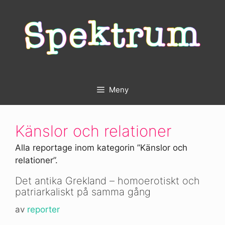
Hoppa
till
innehåll
Meny
Känslor och relationer
Alla reportage inom kategorin ”Känslor och
relationer”.
Det antika Grekland – homoerotiskt och
patriarkaliskt på samma gång
av
reporter