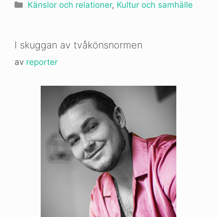
Kategorier
Känslor och relationer
,
Kultur och samhälle
I skuggan av tvåkönsnormen
av
reporter