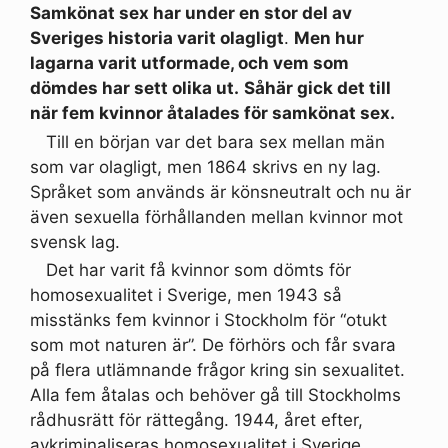
Samkönat sex har under en stor del av
Sveriges historia varit olagligt
.
Men hur
lagarna varit utformade, och vem som
dömdes har sett olika ut.
Såhär gick det till
när fem kvinnor åtalades för samkönat sex.
Till en början var det bara sex mellan män
som var olagligt, men 1864 skrivs en ny lag.
Språket som används är könsneutralt och nu är
även sexuella förhållanden mellan kvinnor mot
svensk lag.
Det har varit få kvinnor som dömts för
homosexualitet i Sverige, men 1943 så
misstänks fem kvinnor i Stockholm för “otukt
som mot naturen är”. De förhörs och får svara
på flera utlämnande frågor kring sin sexualitet.
Alla fem åtalas och behöver gå till Stockholms
rådhusrätt för rättegång. 1944, året efter,
avkriminaliseras homosexualitet i Sverige.