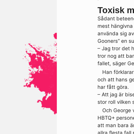
Toxisk m
Sådant beteend
mest hängivna s
använda sig av
Gooners” en su
– Jag tror det
tror nog att ba
fallet, säger 
Han förklarar
och att hans g
har fått göra.
– Att jag är bis
stor roll vilken
Och George v
HBTQ+ personer 
att man bara är
allra flesta f