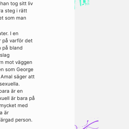
han tog sitt liv
a steg i rätt
ttet som man
er. I en
r på varför det
n på bland
slag
ern mot väggen
ten som George
 Amal säger att
sexuella.
bara är en
uell är bara på
r mycket med
a är
färgad person.