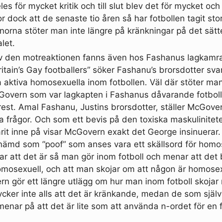
les för mycket kritik och till slut blev det för mycket och 
or dock att de senaste tio åren så har fotbollen tagit stor
renorna stöter man inte längre på kränkningar på det sä
let.
v den motreaktionen fanns även hos Fashanus lagkamrat
tain’s Gay footballers” söker Fashanu’s brorsdotter sva
a aktiva homosexuella inom fotbollen. Väl där stöter ma
overn som var lagkapten i Fashanus dåvarande fotboll
est. Amal Fashanu, Justins brorsdotter, ställer McGov
a frågor. Och som ett bevis på den toxiska maskulinite
arit inne på visar McGovern exakt det George insinuerar.
benämd som “poof” som anses vara ett skällsord för homo
r att det är så man gör inom fotboll och menar att det 
mosexuell, och att man skojar om att någon är homosex
n gör ett längre utlägg om hur man inom fotboll skoja
cker inte alls att det är kränkande, medan de som själv
enar på att det är lite som att använda n-ordet för en 