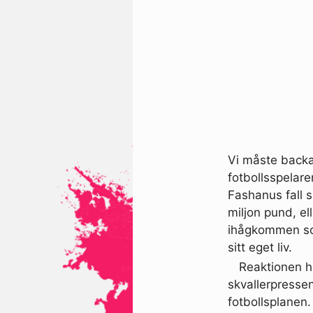
Vi måste backa
fotbollsspelar
Fashanus fall 
miljon pund, ell
ihågkommen som
sitt eget liv.
Reaktionen ho
skvallerpressen
fotbollsplanen. 