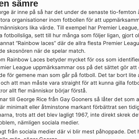
men sämre
rge är inne på så har det under de senaste tio-femton å
n stora organisationer inom fotbollen för att uppmärks
 människors lika värde. Till exempel har Premier League
 fotbollsliga, sett till hur många som följer ligan, gjort 
annat “Rainbow laces” där de allra flesta Premier Leagu
e skosnören när de spelar match.
m Rainbow Laces betyder mycket för oss som identifie
mier League uppmärksammar oss på det sättet gör att 
de för gemene man som går på fotboll. Det tar bort lite 
ch att man måste vara straight för att kunna gilla fotbo
or allt fler människor börjar förstå.
nar till George Rice från Gay Gooners så låter det som 
är minimalt eller åtminstone markant förbättrat sen tidi
na, trots att det blev lagligt 1967, inte direkt skrek de
roblem, nämligen sociala medier.
gt från sociala medier där vi blir mest påhoppade. Det 