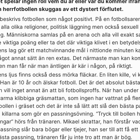
t spelar ingen roll vem du är eller var du kommer ifrån
herrfotbollen skuggas av ett dystert förflutet.
eskrivs fotbollen som något positivt. På en fotbollsare
alla olika religioner, politisk läggning men också sexuel
ng. Människorna samlas på en arena och alla vill exakt 
re viktiga poäng eller ta det där viktiga klivet i en betydel
ens lag gör ett matchvinnande mål i nittionde minuten k
ågot annat sätt än ren extas. Det närmaste man kan kom
gen man får när man äntligen är kär i någon, på riktigt.
ns ljus finns också dess mörka fläckar. En liten kille, vi 
an är 10 år och älskar fotboll. Det är det absolut bästa
 vill inget annat än att bli fotbollsproffs. När han und
varma klibbiga gräsmattan, som ingen har vattnat på fle
bollen i gräset och det är inte så lätt att slå den bästa 
 killarna som gör en passningsövning. “Tryck till bollen h
gar” hörs från tränaren. Mikael skrattar, han förstår va
ssning slår bara bögar eller tjejer, han ser till att få ett
ästa passning, tränaren får ju inte tro att man är bög.