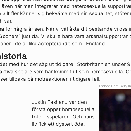
h även när man integrerar med heterosexuella supportrar
 allt fler känner sig bekväma med sin sexualitet, stöte
h var.
ina för några år sen. När vi väl åkte dit bestämde vi oss i
Gooners” just då. Vi skulle bara vara arsenalsupportrar
ner inte är lika accepterande som i England.
istoria
et med hur det såg ut tidigare i Storbritannien under 9
få aktiva spelare som har kommit ut som homosexuella. 
ser tillbaka på motreaktionen i tidigare fall.
Embed from Getty 
Justin Fashanu var den
första öppet homosexuella
fotbollsspelaren. Och hans
liv fick ett dystert öde.