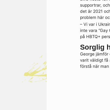
supportrar, oc
det är 2021 och
problem här oc
– Vi var i Ukra
inte vara “Gay 
på HBTQ+ perso
Sorglig h
George jämför d
varit väldigt 
förstå när man 