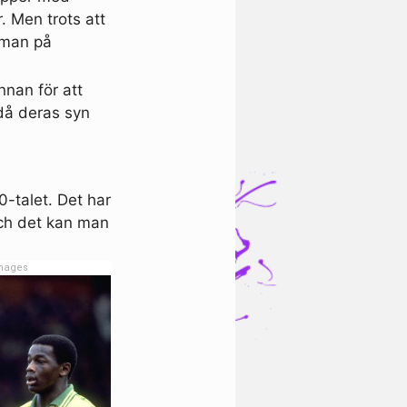
. Men trots att
r man på
nnan för att
 då deras syn
0-talet. Det har
Och det kan man
Images