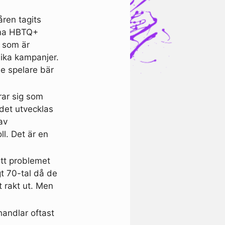
ren tagits
amma HBTQ+
, som är
olika kampanjer.
e spelare bär
rar sig som
det utvecklas
av
ll. Det är en
att problemet
gt 70-tal då de
t rakt ut. Men
handlar oftast