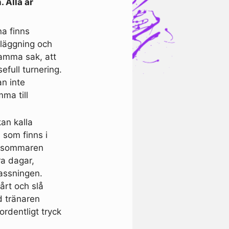
. Alla är
na finns
l läggning och
samma sak, att
sefull turnering.
an inte
ma till
kan kalla
 som finns i
er sommaren
ra dagar,
passningen.
årt och slå
d tränaren
 ordentligt tryck