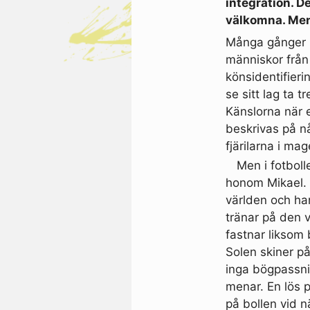
integration. De
välkomna. Men 
Många gånger b
människor från 
könsidentifieri
se sitt lag ta t
Känslorna när 
beskrivas på n
fjärilarna i ma
Men i fotbolle
honom Mikael. H
världen och han
tränar på den 
fastnar liksom 
Solen skiner på
inga bögpassnin
menar. En lös pa
på bollen vid n