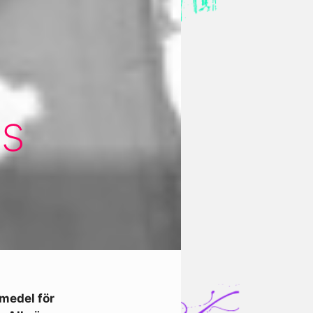
ns
pmedel för