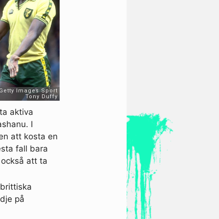
ta aktiva
shanu. I
en att kosta en
esta fall bara
också att ta
rittiska
ädje på